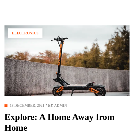
tincidunt. Cras dapibus. Vivamus elementum semper nisi. Aenean
vulputate eleifend tellus. Aenean leo ligula, porttitor eu, consequat
vitae, eleifend ac, enim. Sed ut perspiciatis, unde omnis […]
ELECTRONICS
18 DECEMBER, 2021
BY
ADMIN
Explore: A Home Away from
Home