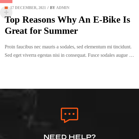
vitae, eleifend ac, enim. Sed ut perspiciatis, unde omnis […]
17 DECEMBER, 2021
BY
ADMIN
Top Reasons Why An E-Bike Is
Great for Summer
Proin faucibus nec mauris a sodales, sed elementum mi tincidunt.
Sed eget viverra egestas nisi in consequat. Fusce sodales augue a
accumsan. Cras sollicitudin, ipsum eget blandit pulvinar. Integer
tincidunt. Cras dapibus. Vivamus elementum semper nisi. Aenean
vulputate eleifend tellus. Aenean leo ligula, porttitor eu, consequat
vitae, eleifend ac, enim. Sed ut perspiciatis, unde omnis […]
NEED HELP?